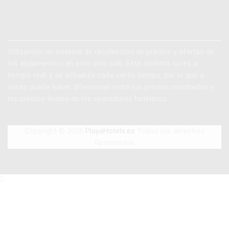
Precios Alojamientos
Utilizamos un sistema de recolección de precios y ofertas de
los alojamientos en este sitio web. Este sistema no es a
tiempo real, y se actualiza cada cierto tiempo, por lo que a
veces puede haber diferencias entre los precios mostrados y
los precios finales de los operadores hoteleros.
Copyright © 2026
PlayaHotels.es
Todos los derechos
Reservados