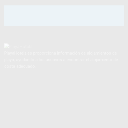
PlayaHotels.es proporciona información de alojamientos de
playa, ayudando a los usuarios a encontrar el alojamiento de
costa adecuado.
Páginas Legales
Aviso Legal
Política de Privacidad
Política de Cookies