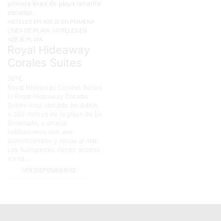
HOTELES EN ADEJE EN PRIMERA
,
LÍNEA DE PLAYA
HOTELES EN
ADEJE PLAYA
Royal Hideaway
Corales Suites
361
€
Royal Hideaway Corales Suites
El Royal Hideaway Corales
Suites está ubicado en Adeje,
a 300 metros de la playa de La
Enramada, y ofrece
habitaciones con aire
acondicionado y vistas al mar.
Los huéspedes tienen acceso
a una...
VER DISPONIBILIDAD