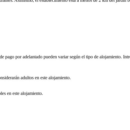
rantes. Asimismo, el establecimiento está a menos de 2 km del jardín 
e pago por adelantado pueden variar según el tipo de alojamiento. Intro
onsiderarán adultos en este alojamiento.
les en este alojamiento.