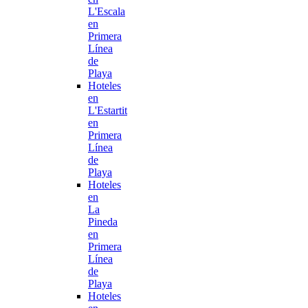
L'Escala
en
Primera
Línea
de
Playa
Hoteles
en
L'Estartit
en
Primera
Línea
de
Playa
Hoteles
en
La
Pineda
en
Primera
Línea
de
Playa
Hoteles