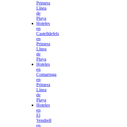
Primera
Línea
de
Playa
Hoteles
en
Castelldefels
en
Primera
Línea
de
Playa
Hoteles
en
Comarruga
en
Primera
Línea
de
Playa
Hoteles
en
El
Vendrell
en