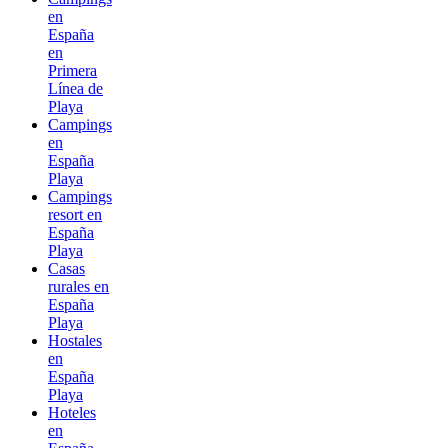
en
España
en
Primera
Línea de
Playa
Campings
en
España
Playa
Campings
resort en
España
Playa
Casas
rurales en
España
Playa
Hostales
en
España
Playa
Hoteles
en