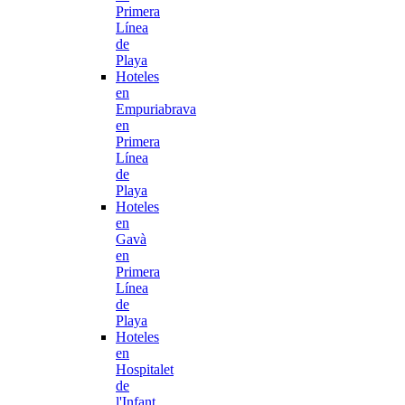
Primera
Línea
de
Playa
Hoteles
en
Empuriabrava
en
Primera
Línea
de
Playa
Hoteles
en
Gavà
en
Primera
Línea
de
Playa
Hoteles
en
Hospitalet
de
l'Infant