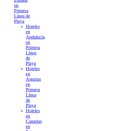
España
en
Primera
Línea de
Playa
Hoteles
en
Andalucía
en
Primera
Línea
de
Playa
Hoteles
en
Asturias
en
Primera
Línea
de
Playa
Hoteles
en
Canarias
en