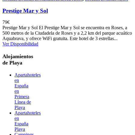
Prestige Mar y Sol
79
€
Prestige Mar y Sol El Prestige Mar y Sol se encuentra en Roses, a
500 metros de la Ciudadela de Roses y a 2,2 km del parque acuático
Aquabrava, y ofrece WiFi gratuita. Este hotel de 3 estrellas...
Ver Disponibilidad
Alojamientos
de Playa
Apartahoteles
en
España
en
Primera
Línea de
Playa
Apartahoteles
en
España
Playa
Campings