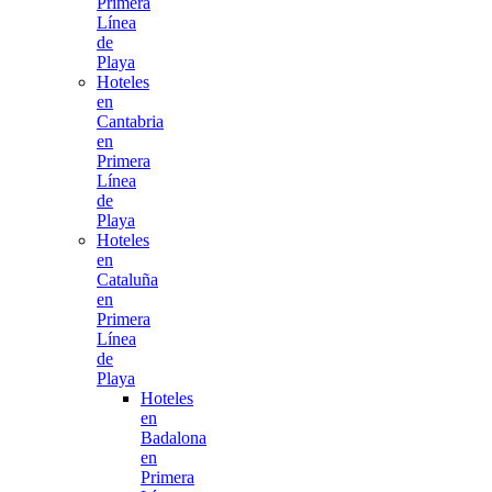
Primera
Línea
de
Playa
Hoteles
en
Cantabria
en
Primera
Línea
de
Playa
Hoteles
en
Cataluña
en
Primera
Línea
de
Playa
Hoteles
en
Badalona
en
Primera