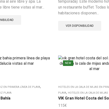
ina al aire libre y spa. La
temporada). Este moderno hot
e libre tiene vistas al mar...
un restaurante buffet. Todas l
habitaciones disponen...
NIBILIDAD
VER DISPONIBILIDAD
NEW
,
IZ EN PRIMERA LÍNEA DE PLAYA
HOTELES EN LA CALA DE MIJAS EN PRI
,
IZ PLAYA
PLAYA
HOTELES EN LA CALA DE MIJAS
 Bahía
VIK Gran Hotel Costa del So
115
€