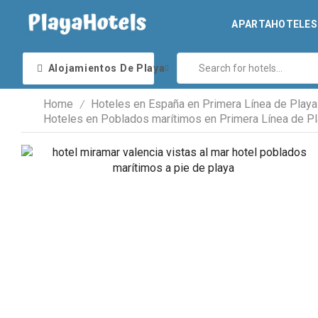
APARTAHOTELES 
Alojamientos De Playa
Home
Hoteles en España en Primera Línea de Playa
/
Hoteles en Poblados marítimos en Primera Línea de P