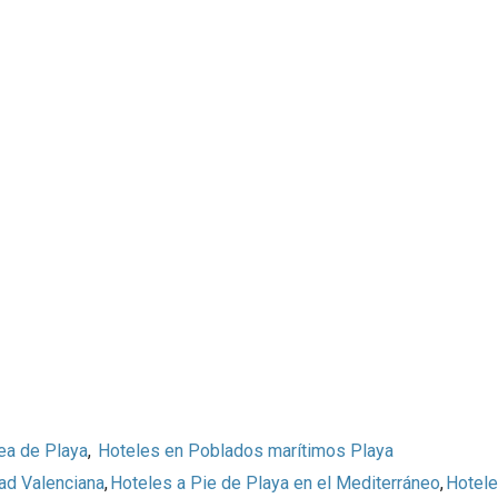
ea de Playa
,
Hoteles en Poblados marítimos Playa
ad Valenciana
,
Hoteles a Pie de Playa en el Mediterráneo
,
Hotele