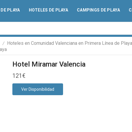
DE PLAYA
HOTELES DE PLAYA
CAMPINGS DE PLAYA
C
Search
input
Hoteles en Comunidad Valenciana en Primera Línea de Play
/
laya
Hotel Miramar Valencia
121
€
Ver Disponibilidad