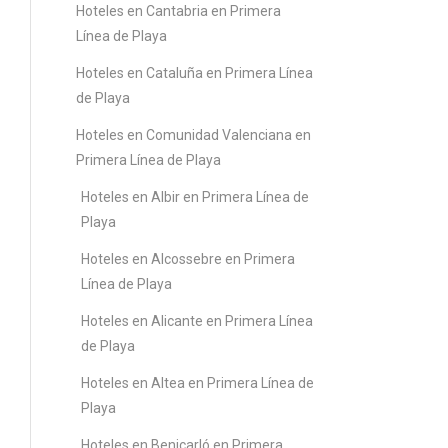
Hoteles en Cantabria en Primera
Línea de Playa
Hoteles en Cataluña en Primera Línea
de Playa
Hoteles en Comunidad Valenciana en
Primera Línea de Playa
Hoteles en Albir en Primera Línea de
Playa
Hoteles en Alcossebre en Primera
Línea de Playa
Hoteles en Alicante en Primera Línea
de Playa
Hoteles en Altea en Primera Línea de
Playa
Hoteles en Benicarló en Primera