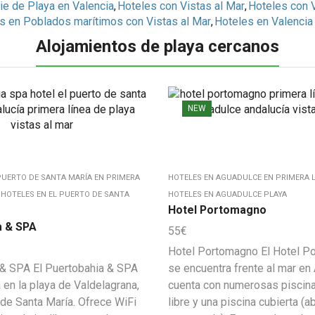
ie de Playa en Valencia
,
Hoteles con Vistas al Mar
,
Hoteles con 
s en Poblados marítimos con Vistas al Mar
,
Hoteles en Valencia
Alojamientos de playa cercanos
NEW
PUERTO DE SANTA MARÍA EN PRIMERA
HOTELES EN AGUADULCE EN PRIMERA L
,
HOTELES EN EL PUERTO DE SANTA
HOTELES EN AGUADULCE PLAYA
Hotel Portomagno
a & SPA
55
€
Hotel Portomagno El Hotel P
 & SPA El Puertobahia & SPA
se encuentra frente al mar en
 en la playa de Valdelagrana,
cuenta con numerosas piscinas
 de Santa María. Ofrece WiFi
libre y una piscina cubierta (a