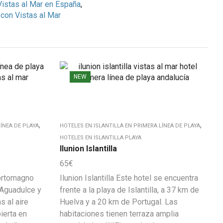
Vistas al Mar en España
,
 con Vistas al Mar
NEW
,
,
ÍNEA DE PLAYA
HOTELES EN ISLANTILLA EN PRIMERA LÍNEA DE PLAYA
HOTELES EN ISLANTILLA PLAYA
Ilunion Islantilla
65
€
ortomagno
Ilunion Islantilla Este hotel se encuentra
 Aguadulce y
frente a la playa de Islantilla, a 37 km de
 al aire
Huelva y a 20 km de Portugal. Las
bierta en
habitaciones tienen terraza amplia