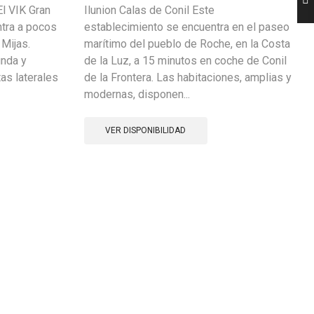
El VIK Gran
Ilunion Calas de Conil Este
ntra a pocos
establecimiento se encuentra en el paseo
 Mijas.
marítimo del pueblo de Roche, en la Costa
unda y
de la Luz, a 15 minutos en coche de Conil
as laterales
de la Frontera. Las habitaciones, amplias y
modernas, disponen...
VER DISPONIBILIDAD