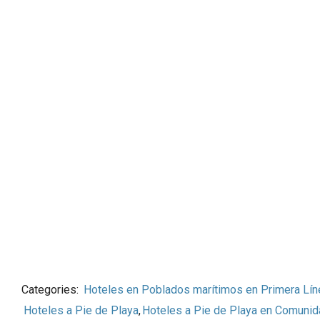
Categories:
Hoteles en Poblados marítimos en Primera Lín
Hoteles a Pie de Playa
,
Hoteles a Pie de Playa en Comunid