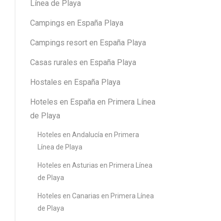
Línea de Playa
Campings en España Playa
Campings resort en España Playa
Casas rurales en España Playa
Hostales en España Playa
Hoteles en España en Primera Línea
de Playa
Hoteles en Andalucía en Primera
Línea de Playa
Hoteles en Asturias en Primera Línea
de Playa
Hoteles en Canarias en Primera Línea
de Playa