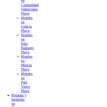
en
Comunidad
Valenciana
Playa
Hoteles
en
Galicia
Playa
Hoteles
en
Islas
Baleares
Playa
Hoteles
en
Murcia
Playa
Hoteles
en
País
Vasco
Playa
Posadas y
hosterías
en