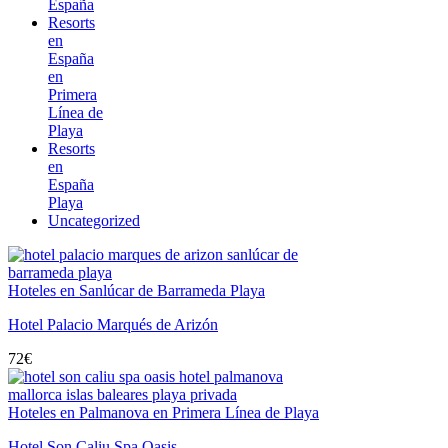
España
Resorts
en
España
en
Primera
Línea de
Playa
Resorts
en
España
Playa
Uncategorized
Hoteles en Sanlúcar de Barrameda Playa
Hotel Palacio Marqués de Arizón
72
€
Hoteles en Palmanova en Primera Línea de Playa
Hotel Son Caliu Spa Oasis