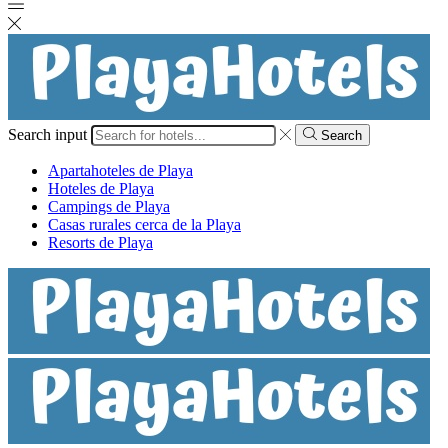
Search input
Search
Apartahoteles de Playa
Hoteles de Playa
Campings de Playa
Casas rurales cerca de la Playa
Resorts de Playa