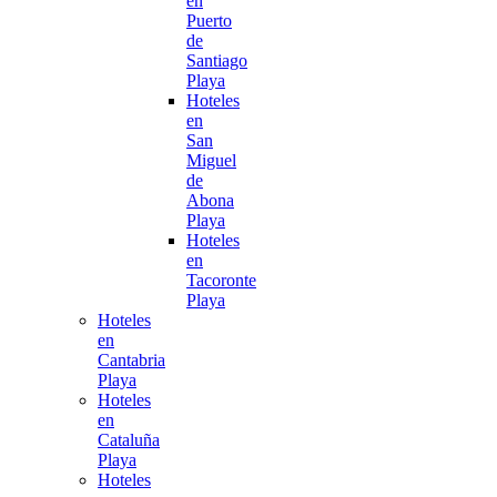
en
Puerto
de
Santiago
Playa
Hoteles
en
San
Miguel
de
Abona
Playa
Hoteles
en
Tacoronte
Playa
Hoteles
en
Cantabria
Playa
Hoteles
en
Cataluña
Playa
Hoteles