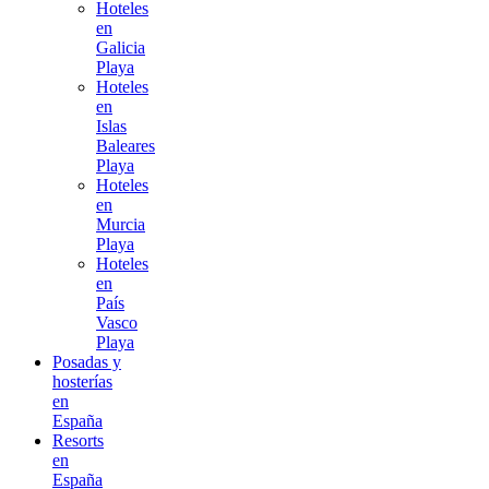
Hoteles
en
Galicia
Playa
Hoteles
en
Islas
Baleares
Playa
Hoteles
en
Murcia
Playa
Hoteles
en
País
Vasco
Playa
Posadas y
hosterías
en
España
Resorts
en
España