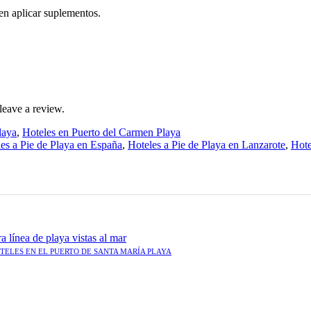
en aplicar suplementos.
leave a review.
laya
,
Hoteles en Puerto del Carmen Playa
es a Pie de Playa en España
,
Hoteles a Pie de Playa en Lanzarote
,
Hote
TELES EN EL PUERTO DE SANTA MARÍA PLAYA