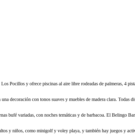
e Los Pocillos y ofrece piscinas al aire libre rodeadas de palmeras, 4 pi
 una decoración con tonos suaves y muebles de madera clara. Todas dis
ve cenas bufé variadas, con noches temáticas y de barbacoa. El Belingo B
ltos y niños, como minigolf y voley playa, y también hay juegos y activi