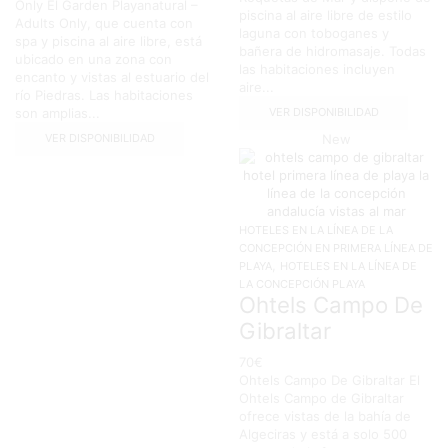
Only El Garden Playanatural –
piscina al aire libre de estilo
Adults Only, que cuenta con
laguna con toboganes y
spa y piscina al aire libre, está
bañera de hidromasaje. Todas
ubicado en una zona con
las habitaciones incluyen
encanto y vistas al estuario del
aire...
río Piedras. Las habitaciones
VER DISPONIBILIDAD
son amplias...
VER DISPONIBILIDAD
New
HOTELES EN LA LÍNEA DE LA
CONCEPCIÓN EN PRIMERA LÍNEA DE
,
PLAYA
HOTELES EN LA LÍNEA DE
LA CONCEPCIÓN PLAYA
Ohtels Campo De
Gibraltar
70
€
Ohtels Campo De Gibraltar El
Ohtels Campo de Gibraltar
ofrece vistas de la bahía de
Algeciras y está a solo 500