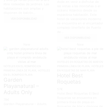
dude en venir a disfrutar de
libre rodeadas de jardines. Las
las vistas a las montañas o el
habitaciones son amplias y
océano Atlántico desde su
disponen de balcón...
espaciosa habitación. Este
VER DISPONIBILIDAD
hotel de vacaciones moderno
se encuentra en el encantador
complejo tinerfeño de Puerto
de...
VER DISPONIBILIDAD
New
New
HOTELES EN ROQUETAS DE MAR EN
,
HOTELES EN EL ROMPIDO EN
PRIMERA LÍNEA DE PLAYA
HOTELES
,
PRIMERA LÍNEA DE PLAYA
HOTELES
EN ROQUETAS DE MAR PLAYA
Hotel Best
EN EL ROMPIDO PLAYA
Garden
Roquetas
Playanatural –
57
€
Adults Only
Hotel Best Roquetas El Best
Roquetas se encuentra en
78
€
primera línea de playa en
Garden Playanatural – Adults
Roquetas de Mar y dispone de