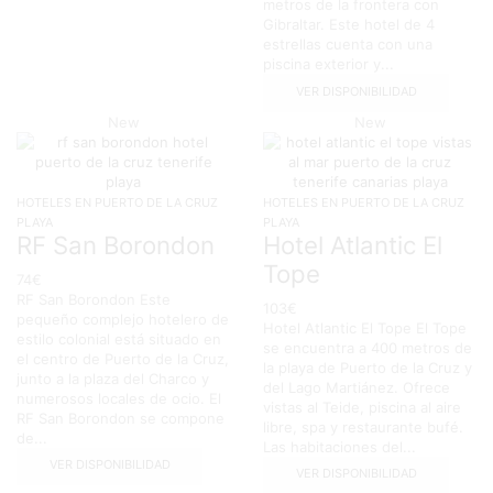
metros de la frontera con
Gibraltar. Este hotel de 4
estrellas cuenta con una
piscina exterior y...
VER DISPONIBILIDAD
New
New
HOTELES EN PUERTO DE LA CRUZ
HOTELES EN PUERTO DE LA CRUZ
PLAYA
PLAYA
RF San Borondon
Hotel Atlantic El
Tope
74
€
RF San Borondon Este
103
€
pequeño complejo hotelero de
Hotel Atlantic El Tope El Tope
estilo colonial está situado en
se encuentra a 400 metros de
el centro de Puerto de la Cruz,
la playa de Puerto de la Cruz y
junto a la plaza del Charco y
del Lago Martiánez. Ofrece
numerosos locales de ocio. El
vistas al Teide, piscina al aire
RF San Borondon se compone
libre, spa y restaurante bufé.
de...
Las habitaciones del...
VER DISPONIBILIDAD
VER DISPONIBILIDAD