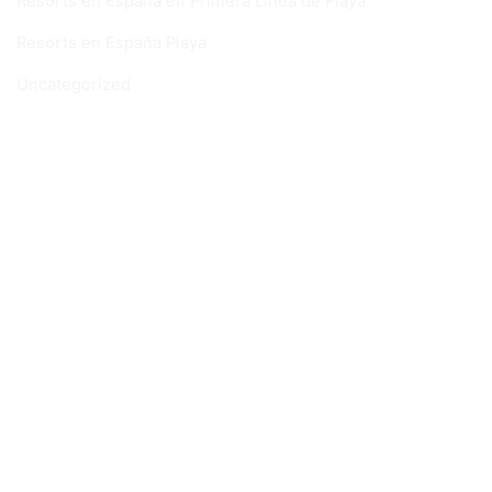
Resorts en España en Primera Línea de Playa
Resorts en España Playa
Uncategorized