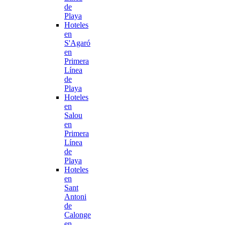
de
Playa
Hoteles
en
S'Agaró
en
Primera
Línea
de
Playa
Hoteles
en
Salou
en
Primera
Línea
de
Playa
Hoteles
en
Sant
Antoni
de
Calonge
en