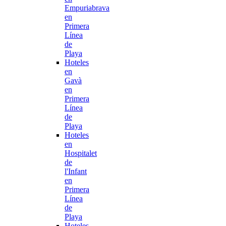
Empuriabrava
en
Primera
Línea
de
Playa
Hoteles
en
Gavà
en
Primera
Línea
de
Playa
Hoteles
en
Hospitalet
de
l'Infant
en
Primera
Línea
de
Playa
Hoteles