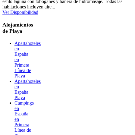
estilo laguna con toboganes y bañera de hidromasaje. Todas las
habitaciones incluyen aire...
Ver Disponibilidad
Alojamientos
de Playa
Apartahoteles
en
España
en
Primera
Línea de
Playa
Apartahoteles
en
España
Playa
Campings
en
España
en
Primera
Línea de