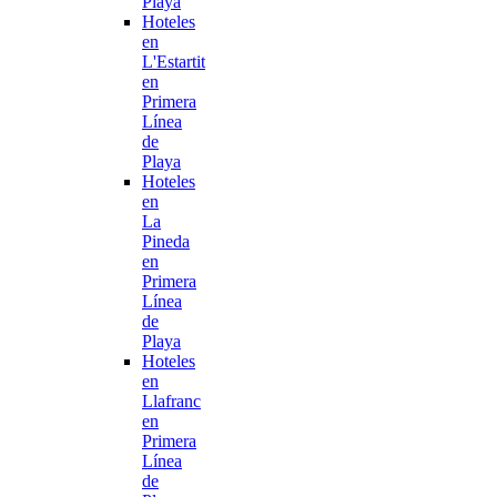
Playa
Hoteles
en
L'Estartit
en
Primera
Línea
de
Playa
Hoteles
en
La
Pineda
en
Primera
Línea
de
Playa
Hoteles
en
Llafranc
en
Primera
Línea
de