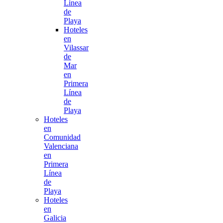
Línea
de
Playa
Hoteles
en
Vilassar
de
Mar
en
Primera
Línea
de
Playa
Hoteles
en
Comunidad
Valenciana
en
Primera
Línea
de
Playa
Hoteles
en
Galicia