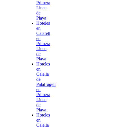
Primera
Línea
de
Playa
Hoteles
en
Calafell
en
Primera
Línea
de
Playa
Hoteles
en
Calella
de
Palafrugell
en
Primera
Línea
de
Playa
Hoteles
en
Calella