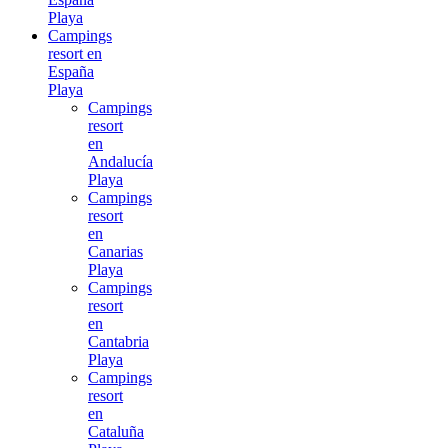
Playa
Campings
resort en
España
Playa
Campings
resort
en
Andalucía
Playa
Campings
resort
en
Canarias
Playa
Campings
resort
en
Cantabria
Playa
Campings
resort
en
Cataluña