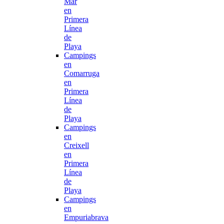
Mar
en
Primera
Línea
de
Playa
Campings
en
Comarruga
en
Primera
Línea
de
Playa
Campings
en
Creixell
en
Primera
Línea
de
Playa
Campings
en
Empuriabrava