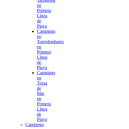
Tarragona
en
Primera
Línea
de
Playa
Campings
en
Torredembarra
en
Primera
Línea
de
Playa
Campings
en
Tossa
de
Mar
en
Primera
Línea
de
Playa
Campings