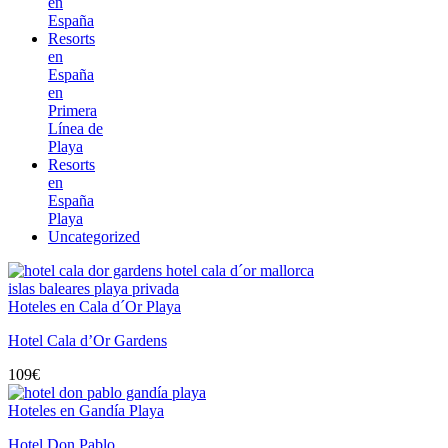
en
España
Resorts
en
España
en
Primera
Línea de
Playa
Resorts
en
España
Playa
Uncategorized
Hoteles en Cala d´Or Playa
Hotel Cala d’Or Gardens
109
€
Hoteles en Gandía Playa
Hotel Don Pablo