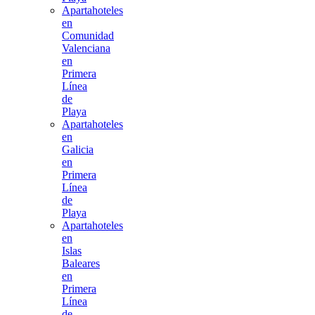
Apartahoteles
en
Comunidad
Valenciana
en
Primera
Línea
de
Playa
Apartahoteles
en
Galicia
en
Primera
Línea
de
Playa
Apartahoteles
en
Islas
Baleares
en
Primera
Línea
de