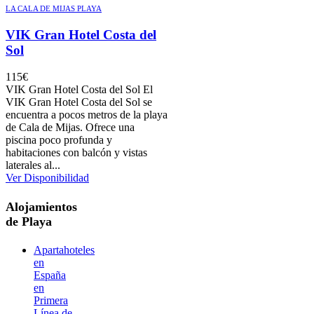
LA CALA DE MIJAS PLAYA
VIK Gran Hotel Costa del
Sol
115
€
VIK Gran Hotel Costa del Sol El
VIK Gran Hotel Costa del Sol se
encuentra a pocos metros de la playa
de Cala de Mijas. Ofrece una
piscina poco profunda y
habitaciones con balcón y vistas
laterales al...
Ver Disponibilidad
Alojamientos
de Playa
Apartahoteles
en
España
en
Primera
Línea de