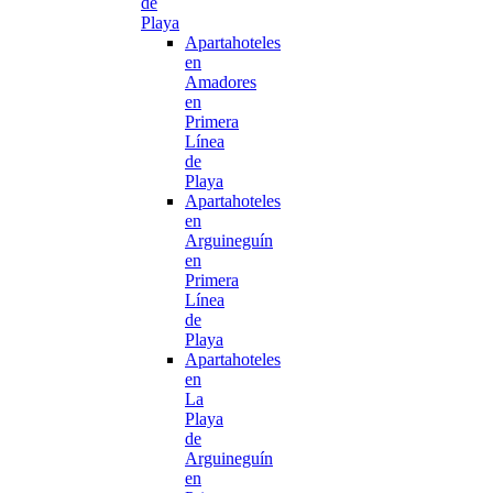
de
Playa
Apartahoteles
en
Amadores
en
Primera
Línea
de
Playa
Apartahoteles
en
Arguineguín
en
Primera
Línea
de
Playa
Apartahoteles
en
La
Playa
de
Arguineguín
en