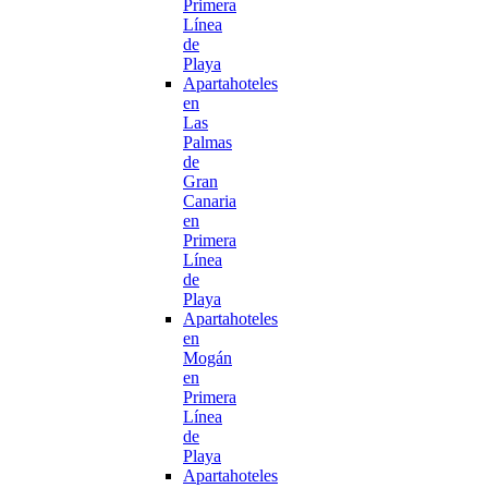
Primera
Línea
de
Playa
Apartahoteles
en
Las
Palmas
de
Gran
Canaria
en
Primera
Línea
de
Playa
Apartahoteles
en
Mogán
en
Primera
Línea
de
Playa
Apartahoteles