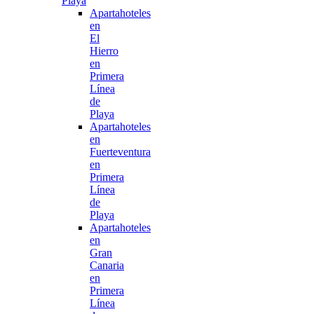
Playa
Apartahoteles
en
El
Hierro
en
Primera
Línea
de
Playa
Apartahoteles
en
Fuerteventura
en
Primera
Línea
de
Playa
Apartahoteles
en
Gran
Canaria
en
Primera
Línea