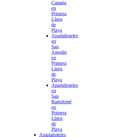
Canaria
en
Primera
Línea
de
Playa
Apartahoteles
en
San
Agustín
en
Primera
Línea
de
Playa
Apartahoteles
en
San
Bartolomé
en
Primera
Línea
de
Playa
Apartahoteles