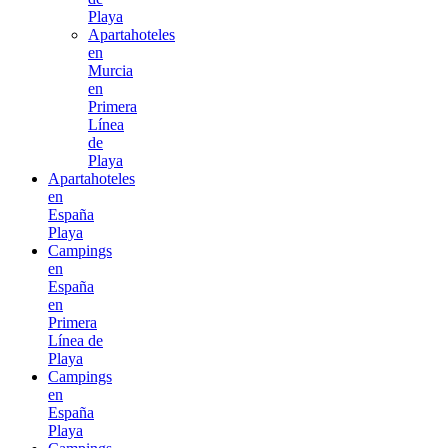
Playa
Apartahoteles
en
Murcia
en
Primera
Línea
de
Playa
Apartahoteles
en
España
Playa
Campings
en
España
en
Primera
Línea de
Playa
Campings
en
España
Playa