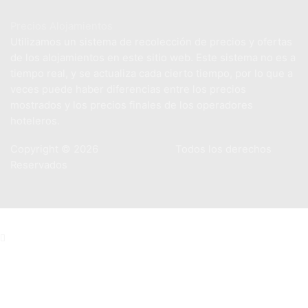
Precios Alojamientos
Utilizamos un sistema de recolección de precios y ofertas
de los alojamientos en este sitio web. Este sistema no es a
tiempo real, y se actualiza cada cierto tiempo, por lo que a
veces puede haber diferencias entre los precios
mostrados y los precios finales de los operadores
hoteleros.
Copyright © 2026
PlayaHotels.es
Todos los derechos
Reservados