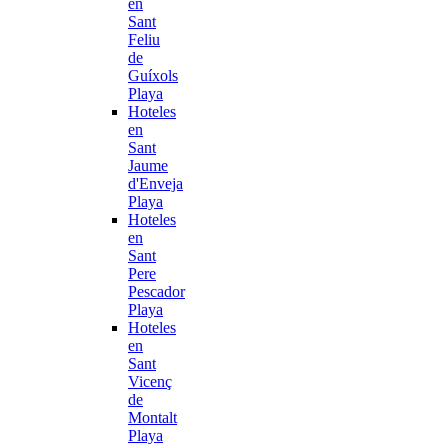
en
Sant
Feliu
de
Guíxols
Playa
Hoteles
en
Sant
Jaume
d'Enveja
Playa
Hoteles
en
Sant
Pere
Pescador
Playa
Hoteles
en
Sant
Vicenç
de
Montalt
Playa