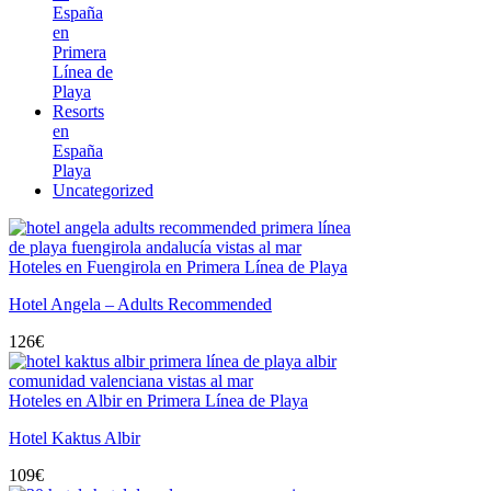
España
en
Primera
Línea de
Playa
Resorts
en
España
Playa
Uncategorized
Hoteles en Fuengirola en Primera Línea de Playa
Hotel Angela – Adults Recommended
126
€
Hoteles en Albir en Primera Línea de Playa
Hotel Kaktus Albir
109
€