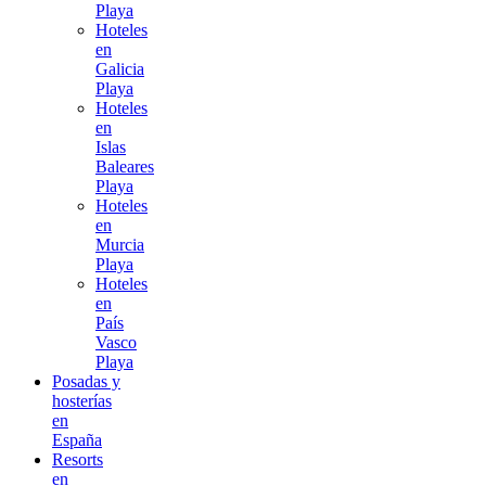
Playa
Hoteles
en
Galicia
Playa
Hoteles
en
Islas
Baleares
Playa
Hoteles
en
Murcia
Playa
Hoteles
en
País
Vasco
Playa
Posadas y
hosterías
en
España
Resorts
en