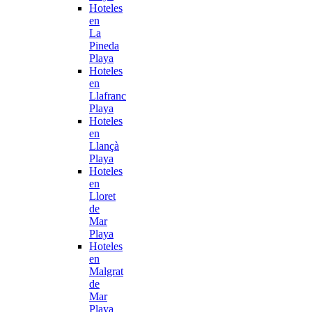
Hoteles
en
La
Pineda
Playa
Hoteles
en
Llafranc
Playa
Hoteles
en
Llançà
Playa
Hoteles
en
Lloret
de
Mar
Playa
Hoteles
en
Malgrat
de
Mar
Playa