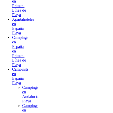
en
Primera
Línea de
Playa
Apartahoteles
en
España
Playa
Campings
en
España
en
Primera
Línea de
Playa
Campings
en
España
Playa
Campings
en
Andalucía
Playa
Campings
en