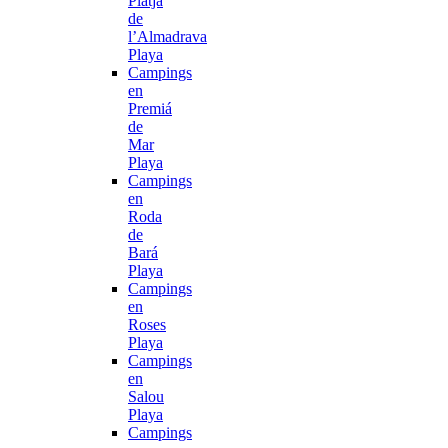
Platja
de
l’Almadrava
Playa
Campings
en
Premiá
de
Mar
Playa
Campings
en
Roda
de
Bará
Playa
Campings
en
Roses
Playa
Campings
en
Salou
Playa
Campings