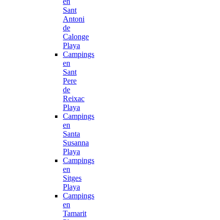
en
Sant
Antoni
de
Calonge
Playa
Campings
en
Sant
Pere
de
Reixac
Playa
Campings
en
Santa
Susanna
Playa
Campings
en
Sitges
Playa
Campings
en
Tamarit