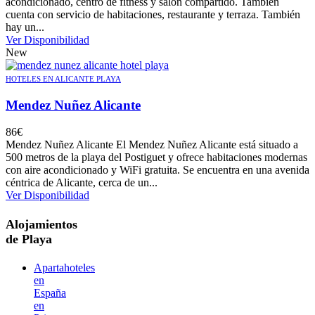
acondicionado, centro de fitness y salón compartido. También
cuenta con servicio de habitaciones, restaurante y terraza. También
hay un...
Ver Disponibilidad
New
HOTELES EN ALICANTE PLAYA
Mendez Nuñez Alicante
86
€
Mendez Nuñez Alicante El Mendez Nuñez Alicante está situado a
500 metros de la playa del Postiguet y ofrece habitaciones modernas
con aire acondicionado y WiFi gratuita. Se encuentra en una avenida
céntrica de Alicante, cerca de un...
Ver Disponibilidad
Alojamientos
de Playa
Apartahoteles
en
España
en