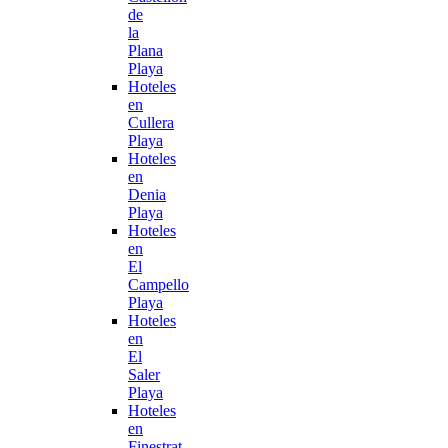
de
la
Plana
Playa
Hoteles
en
Cullera
Playa
Hoteles
en
Denia
Playa
Hoteles
en
El
Campello
Playa
Hoteles
en
El
Saler
Playa
Hoteles
en
Finestrat