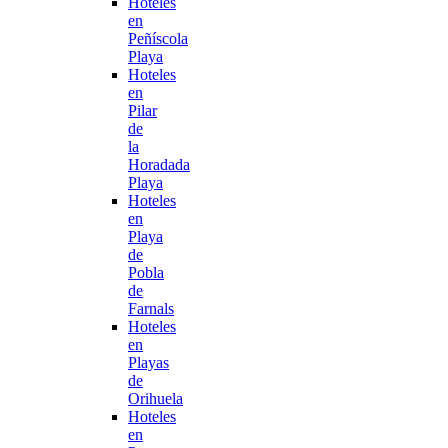
Hoteles
en
Peñíscola
Playa
Hoteles
en
Pilar
de
la
Horadada
Playa
Hoteles
en
Playa
de
Pobla
de
Farnals
Hoteles
en
Playas
de
Orihuela
Hoteles
en