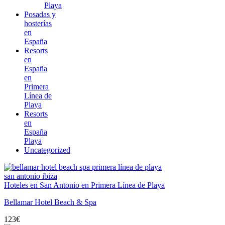
Playa
Posadas y
hosterías
en
España
Resorts
en
España
en
Primera
Línea de
Playa
Resorts
en
España
Playa
Uncategorized
Hoteles en San Antonio en Primera Línea de Playa
Bellamar Hotel Beach & Spa
123
€