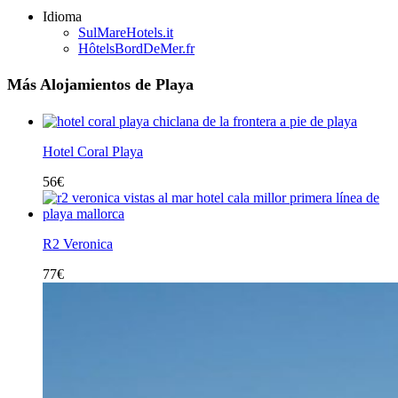
Idioma
SulMareHotels.it
HôtelsBordDeMer.fr
Más Alojamientos de Playa
Hotel Coral Playa
56
€
R2 Veronica
77
€