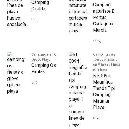
Camping
Camping
Giralda
naturiste El
Portus
80
€
Cartagena
Murcia
117
€
Campings en O
Campings en
Grove Playa
Torredembarra
Camping Os
en Primera Línea
de Playa
Fieitás
KT-0094
Magnífica
75
€
Tienda Tipi –
Camping
Miramar
Playa
61
€