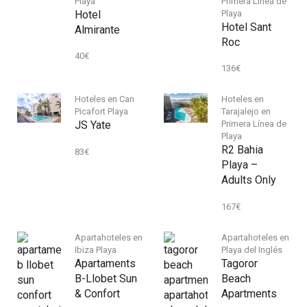
Playa
Primera Línea de
Hotel
Playa
Hotel Sant
Almirante
Roc
40
€
136
€
Hoteles en Can
Hoteles en
Picafort Playa
Tarajalejo en
JS Yate
Primera Línea de
Playa
R2 Bahia
83
€
Playa –
Adults Only
167
€
Apartahoteles en
Apartahoteles en
Ibiza Playa
Playa del Inglés
Apartaments
Tagoror
B-Llobet Sun
Beach
& Confort
Apartments