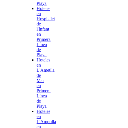
Playa
Hoteles
en
Hospitalet
de
l'Infant
en
Primera
Línea
de
Playa
Hoteles
en
L'Ametlla
de
Mar
en
Primera
Línea
de
Playa
Hoteles
en
L'Ampolla
en