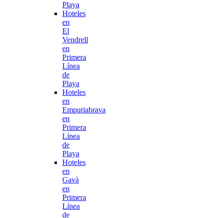
Playa
Hoteles
en
El
Vendrell
en
Primera
Línea
de
Playa
Hoteles
en
Empuriabrava
en
Primera
Línea
de
Playa
Hoteles
en
Gavà
en
Primera
Línea
de