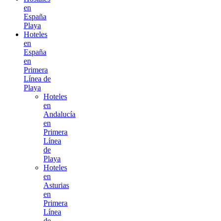
en
España
Playa
Hoteles
en
España
en
Primera
Línea de
Playa
Hoteles
en
Andalucía
en
Primera
Línea
de
Playa
Hoteles
en
Asturias
en
Primera
Línea
de