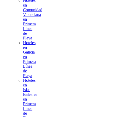
Hoteles
en
Comunidad
Valenciana
en
Primera
Línea
de
Playa
Hoteles
en
Galicia
en
Primera
Línea
de
Playa
Hoteles
en
Islas
Baleares
en
Primera
Línea
de