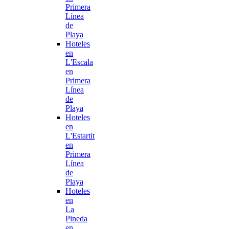
Primera
Línea
de
Playa
Hoteles
en
L'Escala
en
Primera
Línea
de
Playa
Hoteles
en
L'Estartit
en
Primera
Línea
de
Playa
Hoteles
en
La
Pineda
en