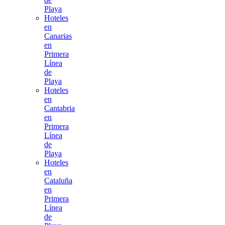
Playa
Hoteles
en
Canarias
en
Primera
Línea
de
Playa
Hoteles
en
Cantabria
en
Primera
Línea
de
Playa
Hoteles
en
Cataluña
en
Primera
Línea
de