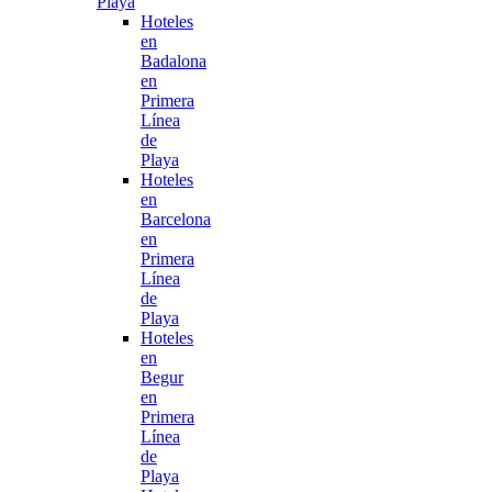
Playa
Hoteles
en
Badalona
en
Primera
Línea
de
Playa
Hoteles
en
Barcelona
en
Primera
Línea
de
Playa
Hoteles
en
Begur
en
Primera
Línea
de
Playa