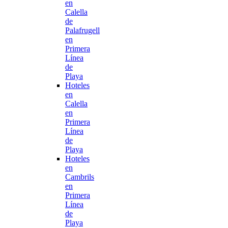
en
Calella
de
Palafrugell
en
Primera
Línea
de
Playa
Hoteles
en
Calella
en
Primera
Línea
de
Playa
Hoteles
en
Cambrils
en
Primera
Línea
de
Playa