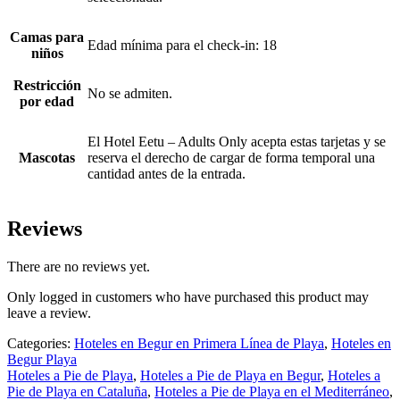
Camas para
Edad mínima para el check-in: 18
niños
Restricción
No se admiten.
por edad
El Hotel Eetu – Adults Only acepta estas tarjetas y se
Mascotas
reserva el derecho de cargar de forma temporal una
cantidad antes de la entrada.
Reviews
There are no reviews yet.
Only logged in customers who have purchased this product may
leave a review.
Categories:
Hoteles en Begur en Primera Línea de Playa
,
Hoteles en
Begur Playa
Hoteles a Pie de Playa
,
Hoteles a Pie de Playa en Begur
,
Hoteles a
Pie de Playa en Cataluña
,
Hoteles a Pie de Playa en el Mediterráneo
,