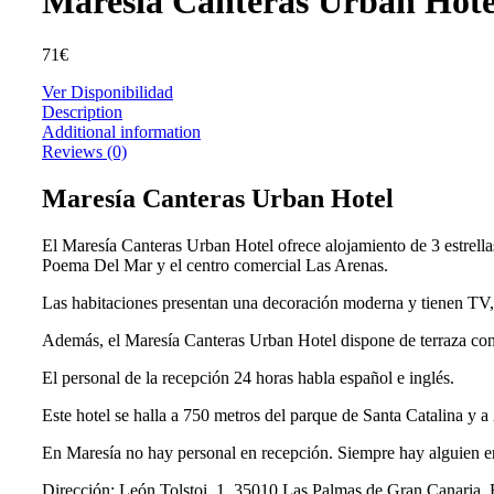
Maresía Canteras Urban Hote
71
€
Ver Disponibilidad
Description
Additional information
Reviews (0)
Maresía Canteras Urban Hotel
El Maresía Canteras Urban Hotel ofrece alojamiento de 3 estrella
Poema Del Mar y el centro comercial Las Arenas.
Las habitaciones presentan una decoración moderna y tienen TV, v
Además, el Maresía Canteras Urban Hotel dispone de terraza con
El personal de la recepción 24 horas habla español e inglés.
Este hotel se halla a 750 metros del parque de Santa Catalina y 
En Maresía no hay personal en recepción. Siempre hay alguien en 
Dirección: León Tolstoi, 1, 35010 Las Palmas de Gran Canaria,