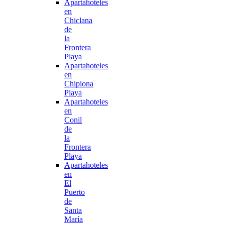
Apartahoteles
en
Chiclana
de
la
Frontera
Playa
Apartahoteles
en
Chipiona
Playa
Apartahoteles
en
Conil
de
la
Frontera
Playa
Apartahoteles
en
El
Puerto
de
Santa
María