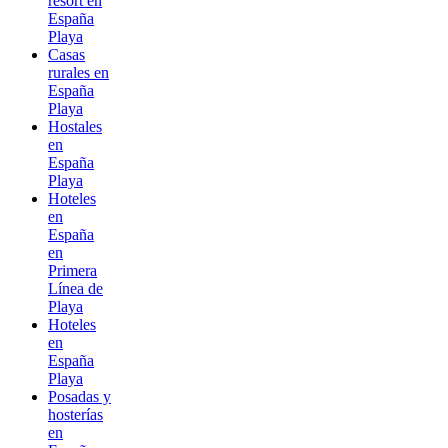
resort en
España
Playa
Casas
rurales en
España
Playa
Hostales
en
España
Playa
Hoteles
en
España
en
Primera
Línea de
Playa
Hoteles
en
España
Playa
Posadas y
hosterías
en