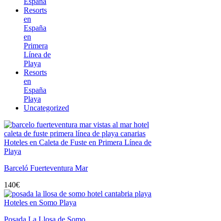
España
Resorts
en
España
en
Primera
Línea de
Playa
Resorts
en
España
Playa
Uncategorized
Hoteles en Caleta de Fuste en Primera Línea de
Playa
Barceló Fuerteventura Mar
140
€
Hoteles en Somo Playa
Posada La Llosa de Somo