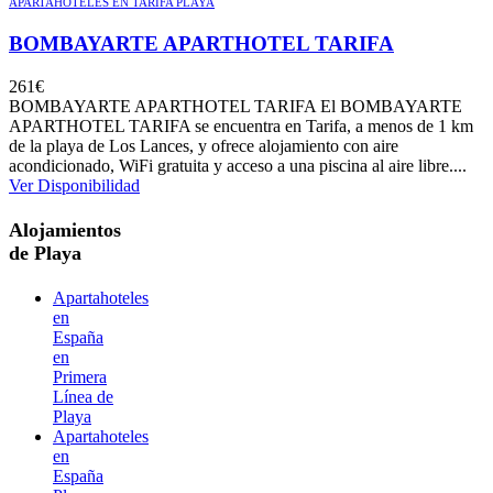
APARTAHOTELES EN TARIFA PLAYA
BOMBAYARTE APARTHOTEL TARIFA
261
€
BOMBAYARTE APARTHOTEL TARIFA El BOMBAYARTE
APARTHOTEL TARIFA se encuentra en Tarifa, a menos de 1 km
de la playa de Los Lances, y ofrece alojamiento con aire
acondicionado, WiFi gratuita y acceso a una piscina al aire libre....
Ver Disponibilidad
Alojamientos
de Playa
Apartahoteles
en
España
en
Primera
Línea de
Playa
Apartahoteles
en
España