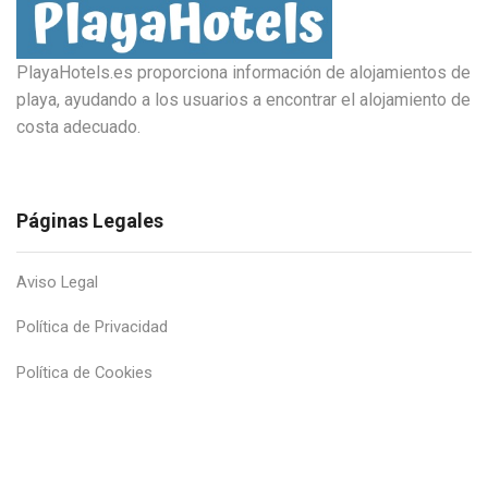
PlayaHotels.es proporciona información de alojamientos de
playa, ayudando a los usuarios a encontrar el alojamiento de
costa adecuado.
Páginas Legales
Aviso Legal
Política de Privacidad
Política de Cookies