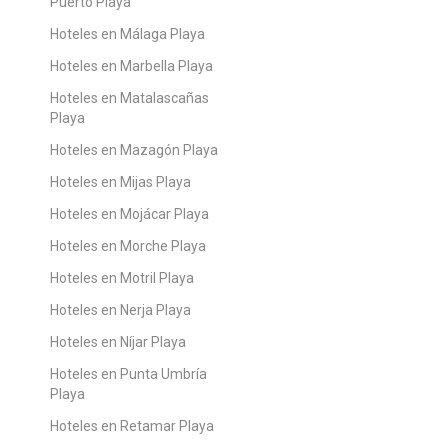
Puerto Playa
Hoteles en Málaga Playa
Hoteles en Marbella Playa
Hoteles en Matalascañas
Playa
Hoteles en Mazagón Playa
Hoteles en Mijas Playa
Hoteles en Mojácar Playa
Hoteles en Morche Playa
Hoteles en Motril Playa
Hoteles en Nerja Playa
Hoteles en Níjar Playa
Hoteles en Punta Umbría
Playa
Hoteles en Retamar Playa