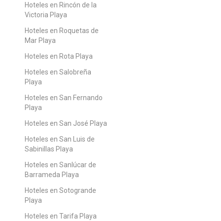
Hoteles en Rincón de la
Victoria Playa
Hoteles en Roquetas de
Mar Playa
Hoteles en Rota Playa
Hoteles en Salobreña
Playa
Hoteles en San Fernando
Playa
Hoteles en San José Playa
Hoteles en San Luis de
Sabinillas Playa
Hoteles en Sanlúcar de
Barrameda Playa
Hoteles en Sotogrande
Playa
Hoteles en Tarifa Playa