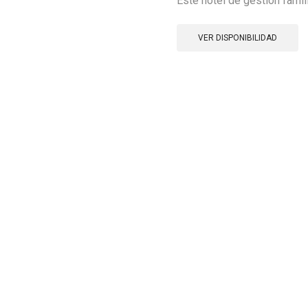
Este hotel de gestión familia
VER DISPONIBILIDAD