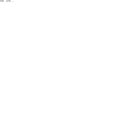
r se...