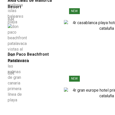
Alua Calas de Mallorca
Resort
NEW
84
€
Don Paco Beachfront
Patalavaca
58
€
NEW