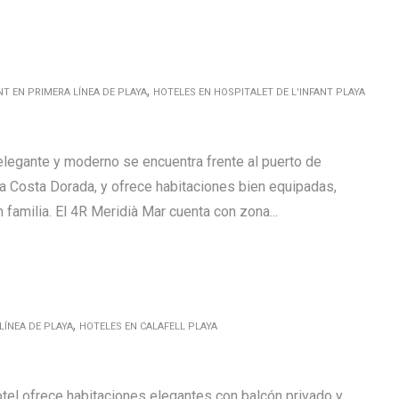
,
NT EN PRIMERA LÍNEA DE PLAYA
HOTELES EN HOSPITALET DE L'INFANT PLAYA
elegante y moderno se encuentra frente al puerto de
n la Costa Dorada, y ofrece habitaciones bien equipadas,
 familia. El 4R Meridià Mar cuenta con zona...
,
LÍNEA DE PLAYA
HOTELES EN CALAFELL PLAYA
otel ofrece habitaciones elegantes con balcón privado y