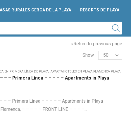
ASAS RURALES CERCA DE LA PLAYA
RESORTS DE PLAYA
Return to previous page
Products
Show
per
page
,
A EN PRIMERA LÍNEA DE PLAYA
APARTAHOTELES EN PLAYA FLAMENCA PLAYA
– – – Primera Línea – – – – – Apartments in Playa
 – – Primera Línea – – – – – Apartments in Playa
Flamenca, – – – – – FRONT LINE – – – –...