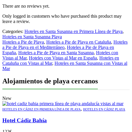
There are no reviews yet.
Only logged in customers who have purchased this product may
leave a review.
Categories:
Hoteles en Santa Susanna en Primera Línea de Playa
,
Hoteles en Santa Susanna Playa
Hoteles a Pie de Playa
,
Hoteles a Pie de Playa en Cataluña
,
Hoteles
a Pie de Playa en el Mediterráneo
,
Hoteles a Pie de Playa en
España
,
Hoteles a Pie de Playa en Santa Susanna
,
Hoteles con
Vistas al Mar
,
Hoteles con Vistas al Mar en España
,
Hoteles en
Cataluña con Vistas al Mar
,
Hoteles en Santa Susanna con Vistas al
Mar
Alojamientos de playa cercanos
New
,
HOTELES EN CÁDIZ EN PRIMERA LÍNEA DE PLAYA
HOTELES EN CÁDIZ PLAYA
Hotel Cádiz Bahía
122
€