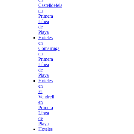
Castelldefels
en
Primera
Línea
de
Playa
Hoteles
en
Comarruga
en
Primera
Línea
de
Playa
Hoteles
en
El
Vendrell
en
Primera
Línea
de
Playa
Hoteles