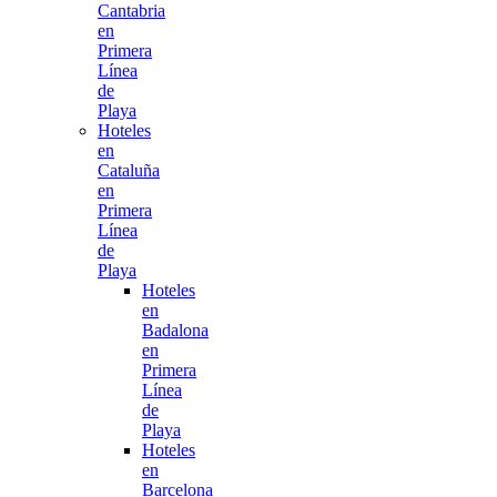
Cantabria
en
Primera
Línea
de
Playa
Hoteles
en
Cataluña
en
Primera
Línea
de
Playa
Hoteles
en
Badalona
en
Primera
Línea
de
Playa
Hoteles
en
Barcelona