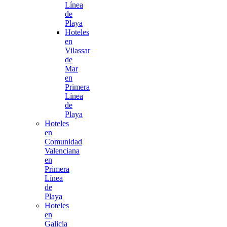
Línea
de
Playa
Hoteles
en
Vilassar
de
Mar
en
Primera
Línea
de
Playa
Hoteles
en
Comunidad
Valenciana
en
Primera
Línea
de
Playa
Hoteles
en
Galicia