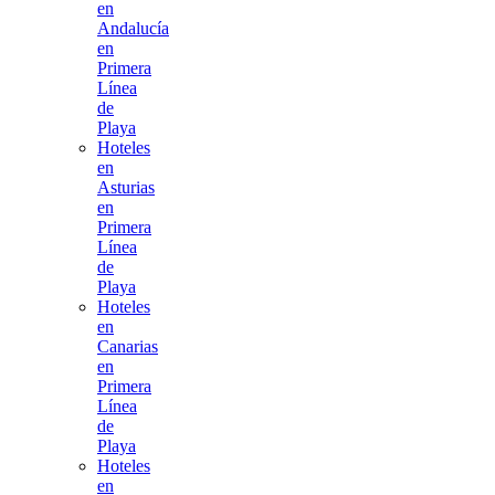
en
Andalucía
en
Primera
Línea
de
Playa
Hoteles
en
Asturias
en
Primera
Línea
de
Playa
Hoteles
en
Canarias
en
Primera
Línea
de
Playa
Hoteles
en