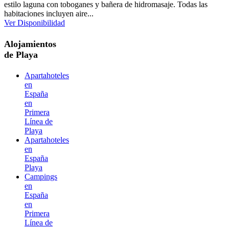
estilo laguna con toboganes y bañera de hidromasaje. Todas las
habitaciones incluyen aire...
Ver Disponibilidad
Alojamientos
de Playa
Apartahoteles
en
España
en
Primera
Línea de
Playa
Apartahoteles
en
España
Playa
Campings
en
España
en
Primera
Línea de