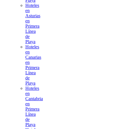
Playa
Hoteles
en
Asturias
en
Primera
Línea
de
Playa
Hoteles
en
Canarias
en
Primera
Línea
de
Playa
Hoteles
en
Cantabria
en
Primera
Línea
de
Playa