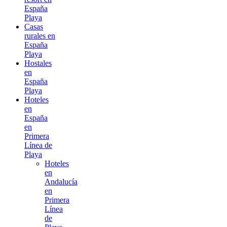
España
Playa
Casas
rurales en
España
Playa
Hostales
en
España
Playa
Hoteles
en
España
en
Primera
Línea de
Playa
Hoteles
en
Andalucía
en
Primera
Línea
de