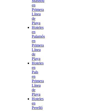
Masnou
en
Primera
Línea
de
Playa
Hoteles
en
Palamós
en
Primera
Línea
de
Playa
Hoteles
en
Pals
en
Primera
Línea
de
Playa
Hoteles
en
Perelló