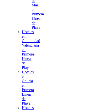
de
Mar
en
Primera
Línea
de
Playa
Hoteles
en
Comunidad
Valenciana
en
Primera
Línea
de
Playa
Hoteles
en
Galicia
en
Primera
Línea
de
Playa
Hoteles