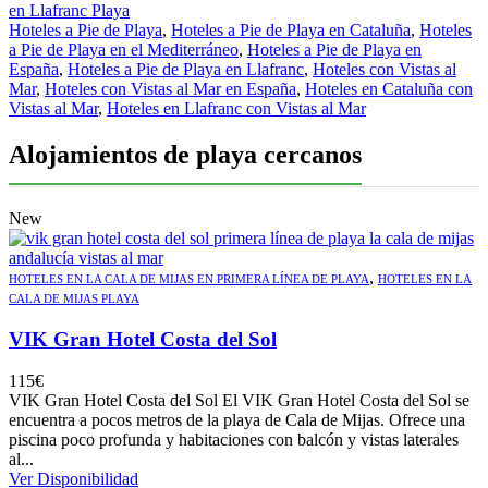
en Llafranc Playa
Hoteles a Pie de Playa
,
Hoteles a Pie de Playa en Cataluña
,
Hoteles
a Pie de Playa en el Mediterráneo
,
Hoteles a Pie de Playa en
España
,
Hoteles a Pie de Playa en Llafranc
,
Hoteles con Vistas al
Mar
,
Hoteles con Vistas al Mar en España
,
Hoteles en Cataluña con
Vistas al Mar
,
Hoteles en Llafranc con Vistas al Mar
Alojamientos de playa cercanos
New
,
HOTELES EN LA CALA DE MIJAS EN PRIMERA LÍNEA DE PLAYA
HOTELES EN LA
CALA DE MIJAS PLAYA
VIK Gran Hotel Costa del Sol
115
€
VIK Gran Hotel Costa del Sol El VIK Gran Hotel Costa del Sol se
encuentra a pocos metros de la playa de Cala de Mijas. Ofrece una
piscina poco profunda y habitaciones con balcón y vistas laterales
al...
Ver Disponibilidad