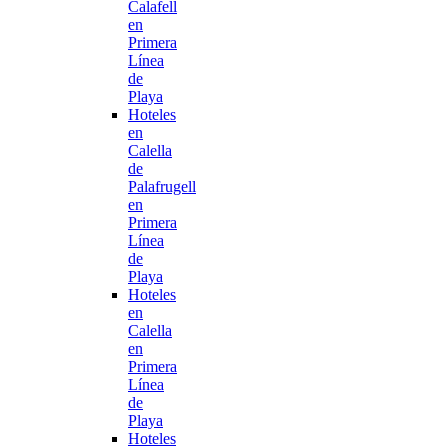
Calafell
en
Primera
Línea
de
Playa
Hoteles
en
Calella
de
Palafrugell
en
Primera
Línea
de
Playa
Hoteles
en
Calella
en
Primera
Línea
de
Playa
Hoteles