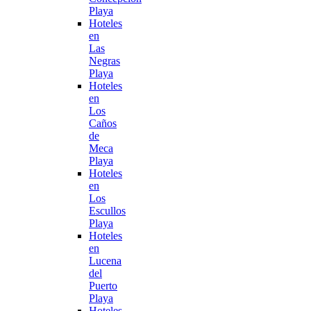
Playa
Hoteles
en
Las
Negras
Playa
Hoteles
en
Los
Caños
de
Meca
Playa
Hoteles
en
Los
Escullos
Playa
Hoteles
en
Lucena
del
Puerto
Playa
Hoteles