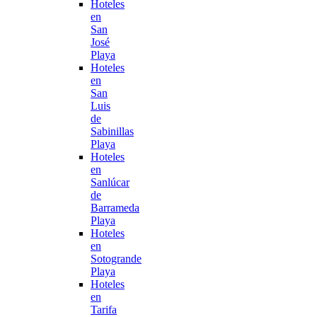
Hoteles
en
San
José
Playa
Hoteles
en
San
Luis
de
Sabinillas
Playa
Hoteles
en
Sanlúcar
de
Barrameda
Playa
Hoteles
en
Sotogrande
Playa
Hoteles
en
Tarifa