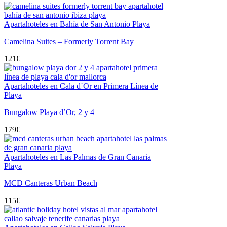
Apartahoteles en Bahía de San Antonio Playa
Camelina Suites – Formerly Torrent Bay
121
€
Apartahoteles en Cala d´Or en Primera Línea de
Playa
Bungalow Playa d’Or, 2 y 4
179
€
Apartahoteles en Las Palmas de Gran Canaria
Playa
MCD Canteras Urban Beach
115
€