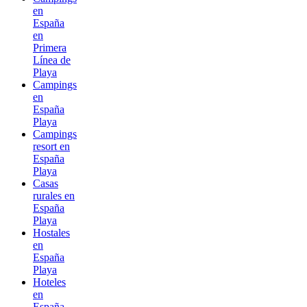
en
España
en
Primera
Línea de
Playa
Campings
en
España
Playa
Campings
resort en
España
Playa
Casas
rurales en
España
Playa
Hostales
en
España
Playa
Hoteles
en
España