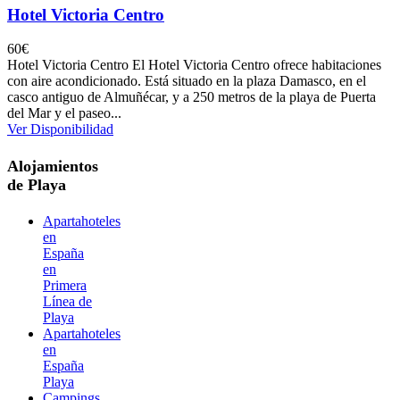
Hotel Victoria Centro
60
€
Hotel Victoria Centro El Hotel Victoria Centro ofrece habitaciones
con aire acondicionado. Está situado en la plaza Damasco, en el
casco antiguo de Almuñécar, y a 250 metros de la playa de Puerta
del Mar y el paseo...
Ver Disponibilidad
Alojamientos
de Playa
Apartahoteles
en
España
en
Primera
Línea de
Playa
Apartahoteles
en
España
Playa
Campings