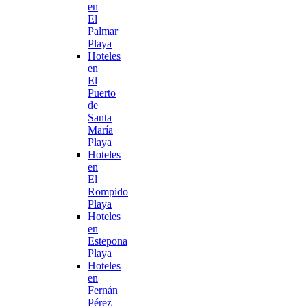
en
El
Palmar
Playa
Hoteles
en
El
Puerto
de
Santa
María
Playa
Hoteles
en
El
Rompido
Playa
Hoteles
en
Estepona
Playa
Hoteles
en
Fernán
Pérez