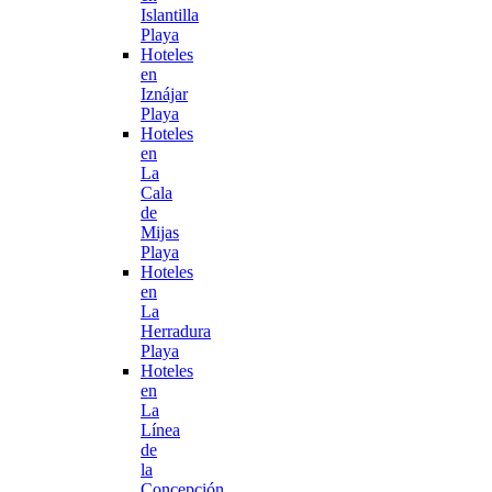
Islantilla
Playa
Hoteles
en
Iznájar
Playa
Hoteles
en
La
Cala
de
Mijas
Playa
Hoteles
en
La
Herradura
Playa
Hoteles
en
La
Línea
de
la
Concepción