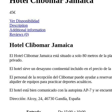
Hotel Clibomar Jamaica
45
€
Ver Disponibilidad
Description
Additional information
Reviews (0)
Hotel Clibomar Jamaica
El Hotel Clibomar Jamaica está situado a solo 80 metros de la p
privado.
El hotel sirve un desayuno continental incluido en el precio de la
El personal de la recepción del Clibomar puede ayudar a reservar 
alquiler de equipos para practicar deportes acuáticos.
El hotel está bien comunicado con la autopista AP-7 y se encuent
Dirección: Alcoy, 24, 46730 Gandía, España
Entrada
De 15:00 a 19:00