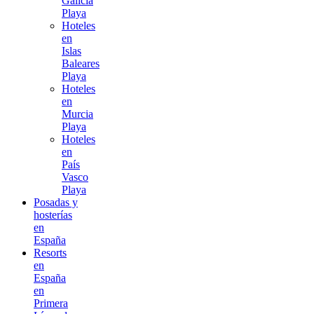
Galicia
Playa
Hoteles
en
Islas
Baleares
Playa
Hoteles
en
Murcia
Playa
Hoteles
en
País
Vasco
Playa
Posadas y
hosterías
en
España
Resorts
en
España
en
Primera