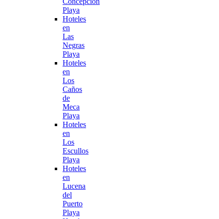
Concepción
Playa
Hoteles
en
Las
Negras
Playa
Hoteles
en
Los
Caños
de
Meca
Playa
Hoteles
en
Los
Escullos
Playa
Hoteles
en
Lucena
del
Puerto
Playa