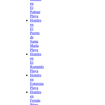
en
El
Palmar
Playa
Hoteles
en
El
Puerto
de
Santa
María
Playa
Hoteles
en
El
Rompido
Playa
Hoteles
en
Estepona
Playa
Hoteles
en
Fernán
Pérez