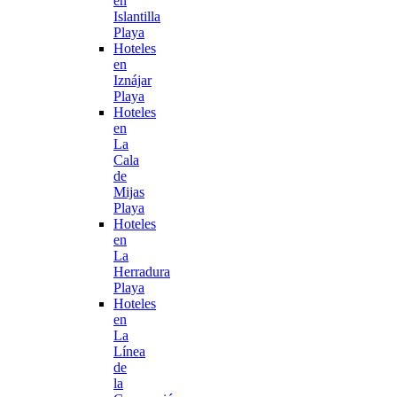
en
Islantilla
Playa
Hoteles
en
Iznájar
Playa
Hoteles
en
La
Cala
de
Mijas
Playa
Hoteles
en
La
Herradura
Playa
Hoteles
en
La
Línea
de
la