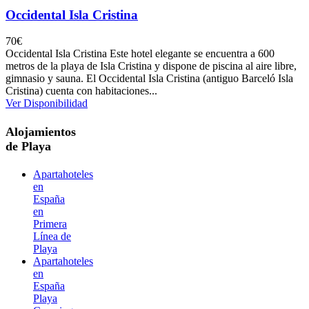
Occidental Isla Cristina
70
€
Occidental Isla Cristina Este hotel elegante se encuentra a 600
metros de la playa de Isla Cristina y dispone de piscina al aire libre,
gimnasio y sauna. El Occidental Isla Cristina (antiguo Barceló Isla
Cristina) cuenta con habitaciones...
Ver Disponibilidad
Alojamientos
de Playa
Apartahoteles
en
España
en
Primera
Línea de
Playa
Apartahoteles
en
España
Playa