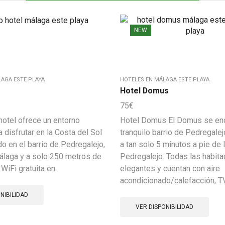
NEW
AGA ESTE PLAYA
HOTELES EN MÁLAGA ESTE PLAYA
Hotel Domus
75
€
hotel ofrece un entorno
Hotel Domus El Domus se enc
a disfrutar en la Costa del Sol
tranquilo barrio de Pedregalej
do en el barrio de Pedregalejo,
a tan solo 5 minutos a pie de 
álaga y a solo 250 metros de
Pedregalejo. Todas las habit
WiFi gratuita en...
elegantes y cuentan con aire
acondicionado/calefacción, TV
NIBILIDAD
VER DISPONIBILIDAD