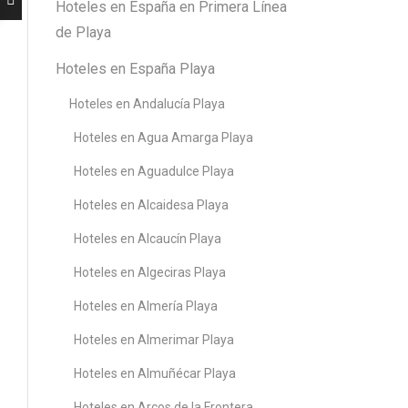
Hoteles en España en Primera Línea
de Playa
Hoteles en España Playa
Hoteles en Andalucía Playa
Hoteles en Agua Amarga Playa
Hoteles en Aguadulce Playa
Hoteles en Alcaidesa Playa
Hoteles en Alcaucín Playa
Hoteles en Algeciras Playa
Hoteles en Almería Playa
Hoteles en Almerimar Playa
Hoteles en Almuñécar Playa
Hoteles en Arcos de la Frontera