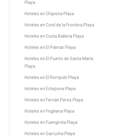
Playa
Hoteles en Chipiona Playa
Hoteles en Conil de la Frontera Playa
Hoteles en Costa Ballena Playa
Hoteles en El Palmar Playa
Hoteles en El Puerto de Santa María
Playa
Hoteles en El Rompido Playa
Hoteles en Estepona Playa
Hoteles en Fernán Pérez Playa
Hoteles en Frigiliana Playa
Hoteles en Fuengirola Playa
Hoteles en Garrucha Playa