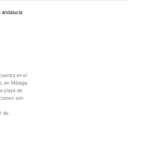
uentra en el
o, en Málaga,
la playa de
aciones son
 de...